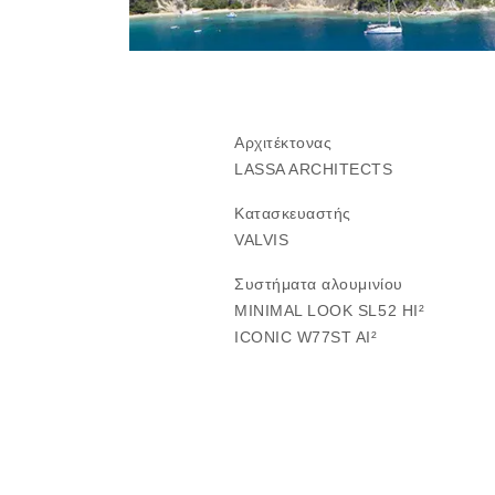
Αρχιτέκτονας
LASSA ARCHITECTS
Κατασκευαστής
VALVIS
Συστήματα αλουμινίου
MINIMAL LOOK SL52 HI²
ICONIC W77ST AI²