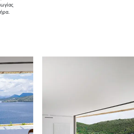
γωγίας
τήρα.