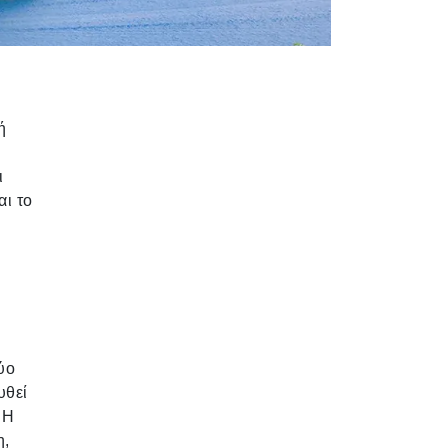
ή
ι
ι το
ύο
υθεί
 Η
η,