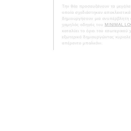
Την θέα προσαυξάνουν τα μεγάλα
οποία σχεδιάστηκαν αποκλειστικά
δημιουργήσουν μια ανυπέρβλητη 
χαμηλός οδηγός του
MINIMAL LO
καταλύει το όριο του εσωτερικού 
εξωτερικό δημιουργώντας κυριολε
απέραντο μπαλκόνι.
MINIMAL ΣΧΕΔΙΑΣΜΟΣ, 
ΠΡΟΣΤΑΣΙΑ
Όταν το design πρέπει να συνδυα
προστασία από τα στοιχεία της φ
αλουμινίου
MINIMAL LOOK SL52 
εντυπωσιάσει. Παρά την minimal 
επίπεδα ηχομείωσης και θερμομ
προστατεύουν το HOUSE THYTA 
εξωτερικούς παράγοντες προσφέρ
ευχάριστη ατμόσφαιρα κάθε εποχ