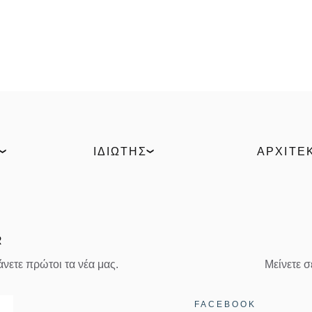
ΙΔΙΏΤΗΣ
ΑΡΧΙΤΈ
στήματα
Elvial Home
ELVIAL Digit
ήματα
Βρες συνεργάτη
Αρχεία ΒΙΜ
Πάρε προσφορά
Σύγκριση π
Ζήσε την εμπειρία 360°
Uw Calculat
R
νετε πρώτοι τα νέα μας.
Μείνετε 
ασης
FACEBOOK