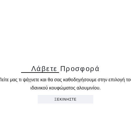
Λ
ά
β
ε
τ
ε
Π
ρ
ο
σ
φ
ο
ρ
ά
Πείτε μας τι ψάχνετε και θα σας καθοδηγήσουμε στην επιλογή το
ιδανικού κουφώματος αλουμινίου.
ΞΕΚΙΝΗΣΤΕ