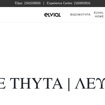
Έδρα:
2341039500
| Experience Centre:
2160003816
ELVIAL
GR
ΒΙΩΣΙΜΟΤΗΤΑ
HOME
E THYTA | ΛΕ