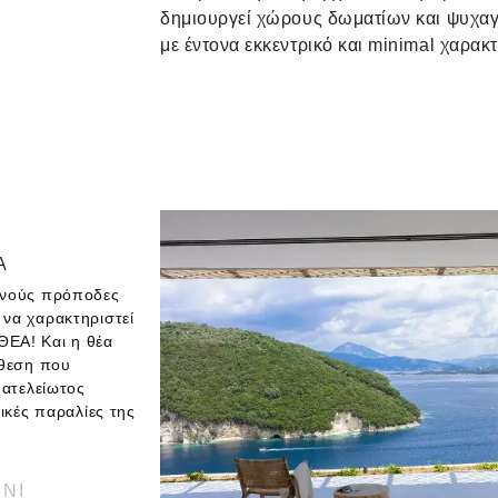
δημιουργεί χώρους δωματίων και ψυχα
με έντονα εκκεντρικό και minimal χαρακ
Α
εινούς πρόποδες
 να χαρακτηριστεί
ΘΕΑ! Και η θέα
ίθεση που
 ατελείωτος
τικές παραλίες της
ΝΙ