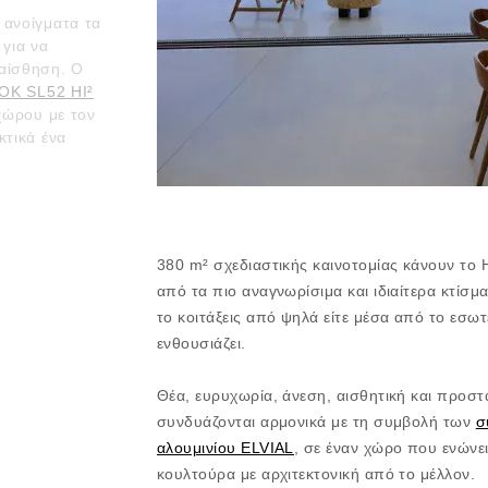
 ανοίγματα τα
 για να
αίσθηση. Ο
OK SL52 HI²
χώρου με τον
κτικά ένα
ΜΕΓΙΣΤΗ
380 m² σχεδιαστικής καινοτομίας κάνουν τ
στεί με την
ύσης, το σύστημα
από τα πιο αναγνωρίσιμα και ιδιαίτερα κτίσμ
HI²
και πάλι θα
το κοιτάξεις από ψηλά είτε μέσα από το εσωτε
σχεδίαση τα υψηλά
ενθουσιάζει.
όνωσης
από όλους τους
Θέα, ευρυχωρία, άνεση, αισθητική και προστ
οντας μια
συνδυάζονται αρμονικά με τη συμβολή των
σ
ή του χρόνου.
αλουμινίου ELVIAL
, σε έναν χώρο που ενώνει
κουλτούρα με αρχιτεκτονική από το μέλλον.