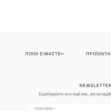
ΠΟΙΟΙ ΕΊΜΑΣΤΕ
ΠΡΟΪΌΝΤΑ
Our Story
Ανοιγόμενα συ
Βιωσιμότητα
Συρόμενα συστ
Τεχνολογίες
Κύριες είσοδοι
Βιομηχανικό
Υαλοπετάσματα
NEWSLETTE
Έλα στην ομάδα μας
Λύσεις outdoor
Συμπληρώστε το e-mail σας, για να λαμβά
Νέα
Συστήματα σκί
Έργα
Φυσούνες
Email
Πολιτικές
Ποιότητα