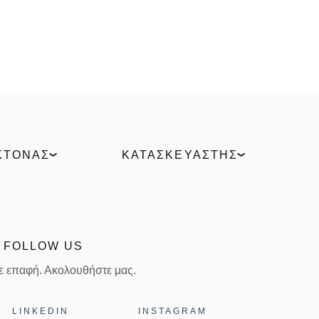
ΚΤΟΝΑΣ
ΚΑΤΑΣΚΕΥΑΣΤΉΣ
al Hub
ELVIAL Training Centre
ELVIAL Digital Hub
ροϊόντων
Uw Calculator
or
Portal
FOLLOW US
Γίνε συνεργάτης ELVIAL
σε επαφή. Ακολουθήστε μας.
LINKEDIN
INSTAGRAM