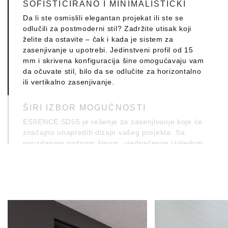
SOFISTICIRANO I MINIMALISTIČKI
Da li ste osmislili elegantan projekat ili ste se
odlučili za postmoderni stil? Zadržite utisak koji
želite da ostavite – čak i kada je sistem za
zasenjivanje u upotrebi. Jedinstveni profil od 15
mm i skrivena konfiguracija šine omogućavaju vam
da očuvate stil, bilo da se odlučite za horizontalno
ili vertikalno zasenjivanje.
ŠIRI IZBOR MOGUĆNOSTI
ESSENCE SD55 je rešenje za zasenjivanje koje će
značajno unaprediti dizajn vašeg projekta. Sa
pouzdanom podnom šinom, ujednačenim izgledom
profila od 15 mm i opcijom horizontalnog ili
vertikalnog zasenjivanja, ESSENCE SD55 unosi
novi život u vaš projekat.
VRHUNSKI IZRAĐENO
Kreiranje sistema za zasenjivanje koji ispunjava
najzahtevnije specifikacije arhitektonskog dizajna