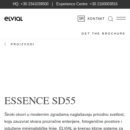
HQ:
+30 2341039500
| Experience Centre:
+30 2160003816
SR
KONTAKT
GET THE BROCHURE
PROIZVODI
ESSENCE SD55
Široki otvori u modernim zgradama naglašavaju prirodnu svetlost,
koja zauzvrat stvara prozračne enterijere, fotogenične prostore i
izdužene minimalističke linije. ELVIAL je kreirao klizne sisteme za