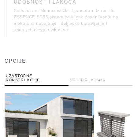
UDOBNOST I LAKOĆA
Sofisticiran. Minimalistički. I pametan. Izaberite
ESSENCE SD55 sistem za klizno zasenjivanje na
električno napajanje i daljinsko upravljanje i
unapredite svoje iskustvo.
OPCIJE
UZASTOPNE
KONSTRUKCIJE
SPOJNA LAJSNA