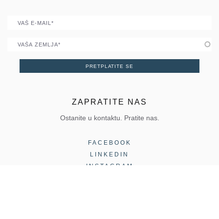
Postanite Parner
E-mail
Zemlja
PRETPLATITE SE
ZAPRATITE NAS
Ostanite u kontaktu. Pratite nas.
FACEBOOK
LINKEDIN
INSTAGRAM
COPYRIGHT 2026, ELVIAL |
Termini Korišćenja
|
Politika