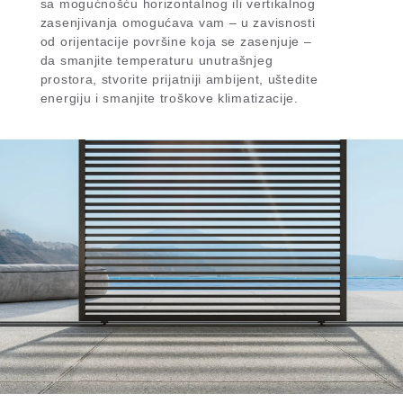
sa mogućnošću horizontalnog ili vertikalnog
zasenjivanja omogućava vam – u zavisnosti
od orijentacije površine koja se zasenjuje –
da smanjite temperaturu unutrašnjeg
prostora, stvorite prijatniji ambijent, uštedite
energiju i smanjite troškove klimatizacije.