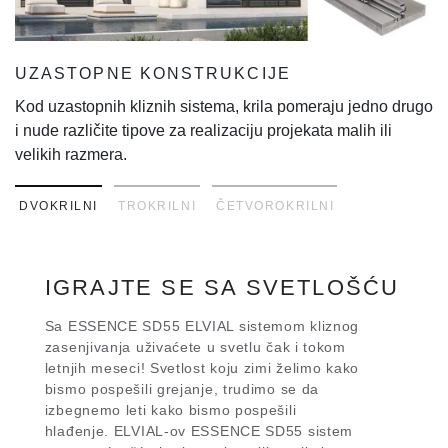
UZASTOPNE KONSTRUKCIJE
SPOJNA LAJSNA
U
Kod uzastopnih kliznih sistema, krila pomeraju jedno drugo
U ovom sistemu, krila se spajaju u centru otvora, što
Ko
i nude različite tipove za realizaciju projekata malih ili
omogućava neuporediv komfor i funkcionalnost.
i 
velikih razmera.
ve
DVOKRILNI
TROKRILNI
ČETVOROKRILNI
IGRAJTE SE SA SVETLOŠĆU
Sa ESSENCE SD55 ELVIAL sistemom kliznog
zasenjivanja uživaćete u svetlu čak i tokom
letnjih meseci! Svetlost koju zimi želimo kako
bismo pospešili grejanje, trudimo se da
izbegnemo leti kako bismo pospešili
hlađenje. ELVIAL-ov ESSENCE SD55 sistem