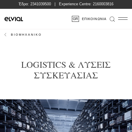
Έδρα:
2341039500
| Experience Centre:
2160003816
GR
ΕΠΙΚΟΙΝΩΝΊΑ
ΒΙΟΜΗΧΑΝΙΚΟ
LOGISTICS & ΛΥΣΕΙΣ
ΣΥΣΚΕΥΑΣΙΑΣ