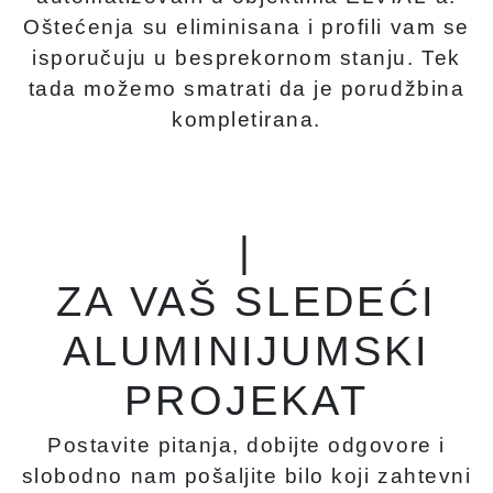
Oštećenja su eliminisana i profili vam se
isporučuju u besprekornom stanju. Tek
tada možemo smatrati da je porudžbina
kompletirana.
|
ZA VAŠ SLEDEĆI
ALUMINIJUMSKI
PROJEKAT
Postavite pitanja, dobijte odgovore i
slobodno nam pošaljite bilo koji zahtevni