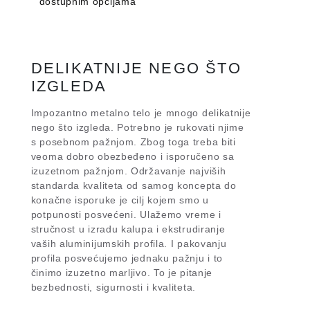
dostupnim opcijama
DELIKATNIJE NEGO ŠTO
IZGLEDA
Impozantno metalno telo je mnogo delikatnije
nego što izgleda. Potrebno je rukovati njime
s posebnom pažnjom. Zbog toga treba biti
veoma dobro obezbeđeno i isporučeno sa
izuzetnom pažnjom. Održavanje najviših
standarda kvaliteta od samog koncepta do
konačne isporuke je cilj kojem smo u
potpunosti posvećeni. Ulažemo vreme i
stručnost u izradu kalupa i ekstrudiranje
vaših aluminijumskih profila. I pakovanju
profila posvećujemo jednaku pažnju i to
činimo izuzetno marljivo. To je pitanje
bezbednosti, sigurnosti i kvaliteta.