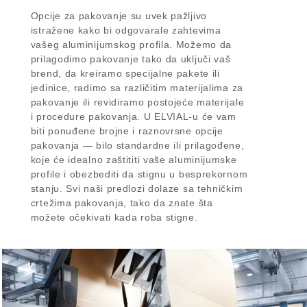
Opcije za pakovanje su uvek pažljivo
istražene kako bi odgovarale zahtevima
vašeg aluminijumskog profila. Možemo da
prilagodimo pakovanje tako da uključi vaš
brend, da kreiramo specijalne pakete ili
jedinice, radimo sa različitim materijalima za
pakovanje ili revidiramo postojeće materijale
i procedure pakovanja. U ELVIAL-u će vam
biti ponuđene brojne i raznovrsne opcije
pakovanja — bilo standardne ili prilagođene,
koje će idealno zaštititi vaše aluminijumske
profile i obezbediti da stignu u besprekornom
stanju. Svi naši predlozi dolaze sa tehničkim
crtežima pakovanja, tako da znate šta
možete očekivati kada roba stigne.