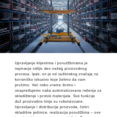
Upravljanje klijentima i porudžbinama je
najmanje vidljiv deo našeg proizvodnog
procesa. Ipak, on je od suštinskog značaja za
korisničko iskustvo koje želimo da vam
pružimo. Već neko vreme širimo i
unapređujemo naša automatizovana rešenja za
skladištenje i protok materijala. Sve funkcije
duž proizvodne linije su robotizovane.
Upravljanje i distribucija proizvoda, četiri
skladišne jedinice, realizacija porudžbina – sve