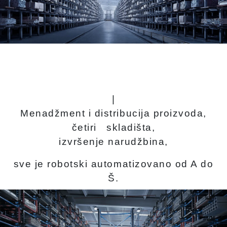
|
Menadžment i distribucija proizvoda,
četiri skladišta,
izvršenje narudžbina,
sve je robotski automatizovano od A do
Š.