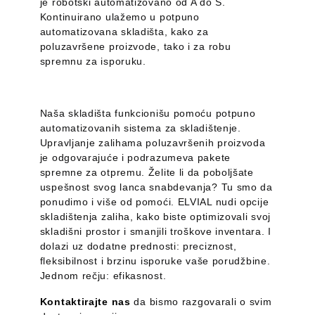
je robotski automatizovano od A do Š.
Kontinuirano ulažemo u potpuno
automatizovana skladišta, kako za
poluzavršene proizvode, tako i za robu
spremnu za isporuku.
Naša skladišta funkcionišu pomoću potpuno
automatizovanih sistema za skladištenje.
Upravljanje zalihama poluzavršenih proizvoda
je odgovarajuće i podrazumeva pakete
spremne za otpremu. Želite li da poboljšate
uspešnost svog lanca snabdevanja? Tu smo da
ponudimo i više od pomoći. ELVIAL nudi opcije
skladištenja zaliha, kako biste optimizovali svoj
skladišni prostor i smanjili troškove inventara. I
dolazi uz dodatne prednosti: preciznost,
fleksibilnost i brzinu isporuke vaše porudžbine.
Jednom rečju: efikasnost.
Kontaktirajte nas
da bismo razgovarali o svim