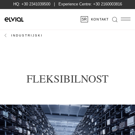
HQ:
+30 2341039500
| Experience Centre:
+30 2160003816
SR
KONTAKT
INDUSTRIJSKI
FLEKSIBILNOST